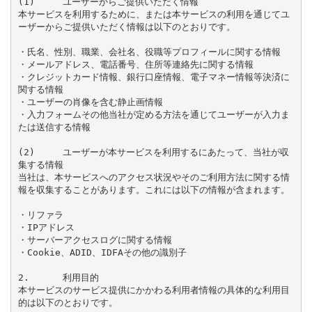
(1)	ユーザーからご提供いただく情報

本サービスを利用するために、または本サービスの利用を通じてユ
ーザーからご提供いただく情報は以下のとおりです。

・氏名、性別、職業、会社名、役職等プロフィールに関する情報

・メールアドレス、電話番号、住所等連絡先に関する情報

・クレジットカード情報、銀行口座情報、電子マネー情報等決済に
関する情報

・ユーザーの肖像を含む静止画情報

・入力フォームその他当社が定める方法を通じてユーザーが入力ま
たは送信する情報

(2)	ユーザーが本サービスを利用するにあたって、当社が収
集する情報

当社は、本サービスへのアクセス状況やそのご利用方法に関する情
報を収集することがあります。これには以下の情報が含まれます。

・リファラ

・IPアドレス

・サーバーアクセスログに関する情報

・Cookie、ADID、IDFAその他の識別子

2.	利用目的

本サービスのサービス提供にかかわる利用者情報の具体的な利用目
的は以下のとおりです。
