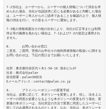
7-2当社は、ユーザーから、ユーザーの個人情報について消去を求
められた場合、当社が当該請求に応じる必要があると判断した場合
は、ユーザーご本人からのご請求であることを確認の上で、個人情
報の消去を行い、その旨をユーザーに通知します。

7-3個人情報保護法その他の法令により、当社が訂正等または利用
停止等の義務を負わない場合は、7-1および7-2の規定は適用され
ません。

8.	お問い合わせ窓口

ご意見、ご質問、苦情のお申出その他利用者情報の取扱いに関する
お問い合わせは、下記の窓口までお願いいたします。

住所：東京都渋谷区代々木1-58-16 清水ビル2F

社名：株式会社palan

担当部署：palan3D担当

Eメールアドレス：contact@palan.co.jp

9.	プライバシーポリシーの変更手続

当社は、必要に応じて、本ポリシーを変更します。但し、法令上ユ
ーザーの同意が必要となるような本ポリシーの変更を行う場合、変
更後の本ポリシーは、当社所定の方法で変更に同意したユーザーに
対してのみ適用されるものとします。なお、当社は、本ポリシーを