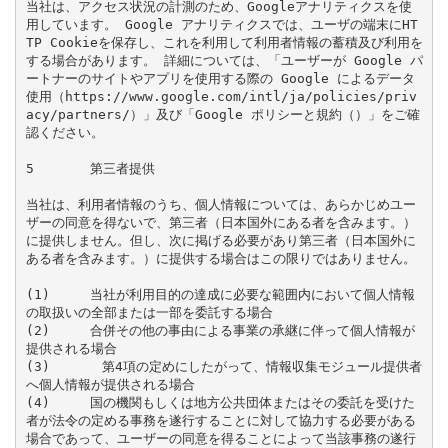
当社は、アクセス状況の計測のため、Googleアナリティクスを使
用しています。 Google アナリティクスでは、ユーザの端末にHT
TP Cookieを保存し、これを利用して利用者情報の蓄積及び利用を
する場合があります。 詳細については、「ユーザーが Google パ
ートナーのサイトやアプリを使用する際の Google によるデータ
使用（https://www.google.com/intl/ja/policies/priv
acy/partners/）」及び「Google ポリシーと規約（）」をご確
認ください。

5	第三者提供

当社は、利用者情報のうち、個人情報については、あらかじめユー
ザーの同意を得ないで、第三者（日本国外にある者を含みます。）
に提供しません。但し、次に掲げる必要があり第三者（日本国外に
ある者を含みます。）に提供する場合はこの限りではありません。

(1)	当社が利用目的の達成に必要な範囲内において個人情報
の取扱いの全部または一部を委託する場合

(2)	合併その他の事由による事業の承継に伴って個人情報が
提供される場合

(3)　　　　第4項の定めにしたがって、情報収集モジュール提供者
へ個人情報が提供される場合

(4)	国の機関もしくは地方公共団体またはその委託を受けた
者が法令の定める事務を遂行することに対して協力する必要がある
場合であって、ユーザーの同意を得ることによって当該事務の遂行