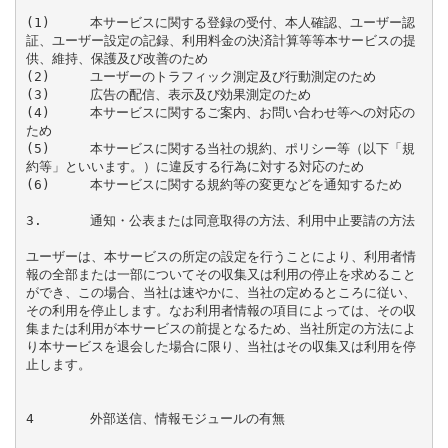
(1)	本サービスに関する登録の受付、本人確認、ユーザー認
証、ユーザー設定の記録、利用料金の決済計算等等本サービスの提
供、維持、保護及び改善のため

(2)	ユーザーのトラフィック測定及び行動測定のため

(3)	広告の配信、表示及び効果測定のため

(4)	本サービスに関するご案内、お問い合わせ等への対応の
ため

(5)	本サービスに関する当社の規約、ポリシー等（以下「規
約等」といいます。）に違反する行為に対する対応のため

(6)	本サービスに関する規約等の変更などを通知するため

3.	通知・公表または同意取得の方法、利用中止要請の方法

ユーザーは、本サービスの所定の設定を行うことにより、利用者情
報の全部または一部についてその収集又は利用の停止を求めること
ができ、この場合、当社は速やかに、当社の定めるところに従い、
その利用を停止します。なお利用者情報の項目によっては、その収
集または利用が本サービスの前提となるため、当社所定の方法によ
り本サービスを退会した場合に限り、当社はその収集又は利用を停
止します。

4	外部送信、情報モジュールの有無
