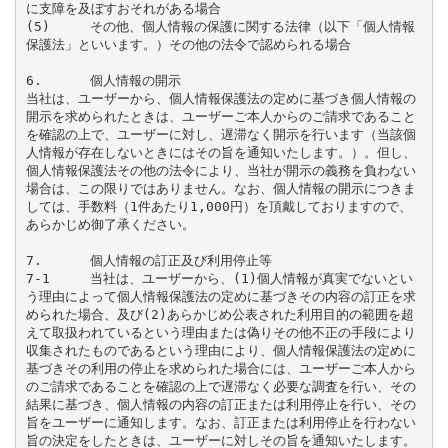
に支障を及ぼすおそれがある場合

(5)	その他、個人情報の保護に関する法律（以下「個人情報
保護法」といいます。）その他の法令で認められる場合

6.	個人情報の開示

当社は、ユーザーから、個人情報保護法の定めに基づき個人情報の
開示を求められたときは、ユーザーご本人からのご請求であること
を確認の上で、ユーザーに対し、遅滞なく開示を行います（当該個
人情報が存在しないときにはその旨を通知いたします。）。但し、
個人情報保護法その他の法令により、当社が開示の義務を負わない
場合は、この限りではありません。なお、個人情報の開示につきま
しては、手数料（1件あたり1,000円）を頂戴しておりますので、
あらかじめ御了承ください。

7.	個人情報の訂正及び利用停止等

7-1	当社は、ユーザーから、(1)個人情報が真実でないとい
う理由によって個人情報保護法の定めに基づきその内容の訂正を求
められた場合、及び(2)あらかじめ公表された利用目的の範囲を超
えて取扱われているという理由または偽りその他不正の手段により
収集されたものであるという理由により、個人情報保護法の定めに
基づきその利用の停止を求められた場合には、ユーザーご本人から
のご請求であることを確認の上で遅滞なく必要な調査を行い、その
結果に基づき、個人情報の内容の訂正または利用停止を行い、その
旨をユーザーに通知します。なお、訂正または利用停止を行わない
旨の決定をしたときは、ユーザーに対しその旨を通知いたします。
